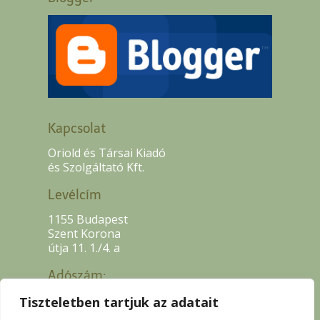
Kapcsolat
Oriold és Társai Kiadó
és Szolgáltató Kft.
Levélcím
1155 Budapest
Szent Korona
útja 11. 1./4. a
Adószám:
13507318-2-42
Tiszteletben tartjuk az adatait