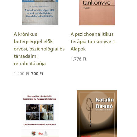
A krónikus
A pszichoanalitikus
betegséggel élők
terápia tankönyve 1.
orvosi, pszichológiai és
Alapok
társadalmi
1.776
Ft
rehabilitációja
Original
Current
1.400
Ft
700
Ft
price
price
was:
is:
1.400 Ft.
700 Ft.