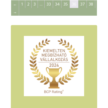
←
1
2
3
…
33
34
35
36
37
38
→