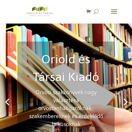
Oriold és
Társai Kiadó
Orvosi szakkönyvek nagy
választéka
orvostanhallgatóknak,
szakembereknek és érdeklődő
laikusoknak