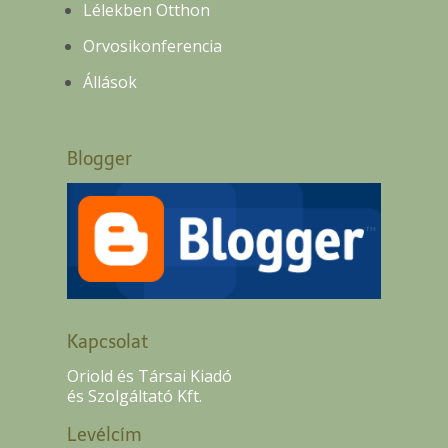
Lélekben Otthon
Orvosikonferencia
Állások
Blogger
Kapcsolat
Oriold és Társai Kiadó
és Szolgáltató Kft.
Levélcím