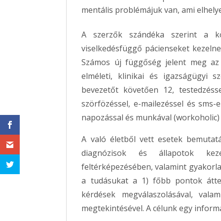
mentális problémájuk van, ami elhelye
A szerzők szándéka szerint a kö
viselkedésfüggő pácienseket kezelnek
Számos új függőség jelent meg az u
elméleti, klinikai és igazságügyi s
bevezetőt követően 12, testedzéssel
szörfözéssel, e-mailezéssel és sms-e
napozással és munkával (workoholic)
A való életből vett esetek bemutat
diagnózisok és állapotok keze
feltérképezésében, valamint gyakorla
a tudásukat a 1) főbb pontok áttek
kérdések megválaszolásával, valam
megtekintésével. A célunk egy informa