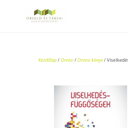
Kezdőlap
/
Orvosi
/
Orvosi könyv
/ Viselked