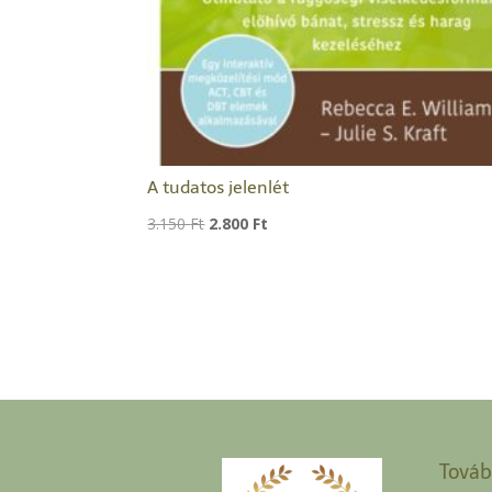
A tudatos jelenlét
Original
Current
3.150
Ft
2.800
Ft
price
price
was:
is:
3.150 Ft.
2.800 Ft.
Továb