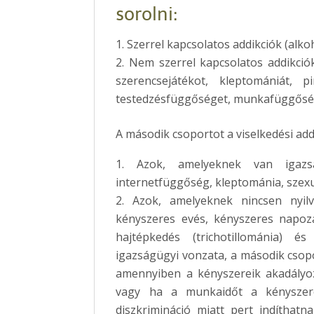
sorolni:
Szerrel kapcsolatos addikciók (alk
Nem szerrel kapcsolatos addikciók
szerencsejátékot, kleptomániát, p
testedzésfüggőséget, munkafüggőség
A második csoportot a viselkedési add
Azok, amelyeknek van igazsá
internetfüggőség, kleptománia, szexuá
Azok, amelyeknek nincsen nyilv
kényszeres evés, kényszeres napozá
hajtépkedés (trichotillománia) é
igazságügyi vonzata, a második csop
amennyiben a kényszereik akadályoz
vagy ha a munkaidőt a kényszere
diszkrimináció miatt pert indíthat