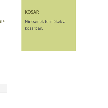
KOSÁR
gia,
Nincsenek termékek a
kosárban.