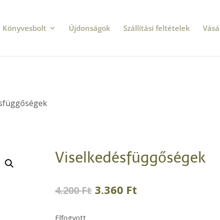
Könyvesbolt
Újdonságok
Szállítási feltételek
Vásá
ésfüggőségek
Viselkedésfüggőségek
Original
Current
3.360
Ft
4.200
Ft
price
price
was:
is:
Elfogyott