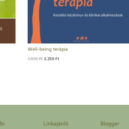
Well-being terápia
Original
Current
2.690
Ft
2.250
Ft
price
price
was:
is:
2.690 Ft.
2.250 Ft.
bi
Linkajánló
Blogger