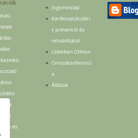
mációk
Jogorvoslap
lítási
Kardiovaszkulári
ételek
s prevenció és
rlási
rehabilitáció
édlet
Lélekben Otthon
kezelési
Orvosikonferenci
koztató
a
lános
Állások
rződési
ételek
delés
etése és
A
lás