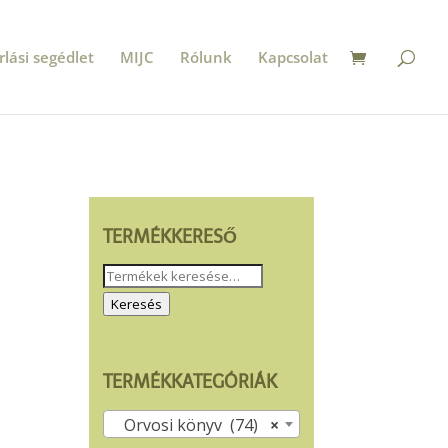
rlási segédlet
MIJC
Rólunk
Kapcsolat
TERMÉKKERESŐ
Keresés
a
Keresés
következőre:
TERMÉKKATEGÓRIÁK
Orvosi könyv (74)
×