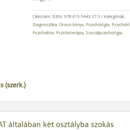
4.200 Ft.
3.360 Ft.
Cikkszám:
ISBN 978-615-5443-27-5
Kategóriák:
Diagnosztika
,
Orvosi könyv
,
Pszichológia
,
Pszicholó
Pszichiátria
,
Pszichoterápia
,
​Szociálpszichológia
 (szerk.)
 általában két osztályba szokás