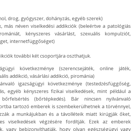
ohol, drog, gyógyszer, dohányzás, egyéb szerek)
, más néven viselkedési addikciók (beleértve a patológiás
iromániát, kényszeres vásárlást, szexuális kompulziót,
et, internetfüggőséget)
ikciók további két csoportjára oszthatjuk.
gügyi következménye (szerencsejáték, online játék,
lis addikció, vásárlási addikció, pirománia)
ánvaló igazságügyi következménye (testedzésfüggőség,
s, egyéb kényszeres fizikai viselkedések, mint például a
s bőrfelsértés (bőrtépkedés). Bár nincsen nyilvánvaló
ortba tartozó emberek is szembekerülhetnek a törvénnyel,
zák a munkájukban és a távolléteik miatt kirúgják őket,
s viselkedések végzésére fordítják. Ezek az emberek
nak, vagy bebizonyíthatják, hogy olyan egészségügyi vagy