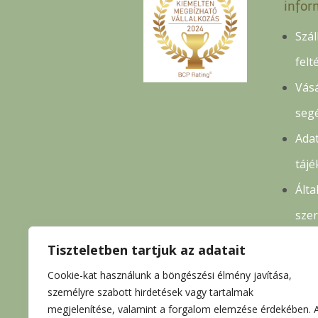
infor
Szál
felt
Vásá
seg
Adat
tájé
Álta
sze
felt
Tiszteletben tartjuk az adatait
Ren
Cookie-kat használunk a böngészési élmény javítása,
köv
személyre szabott hirdetések vagy tartalmak
megjelenítése, valamint a forgalom elemzése érdekében. 
elál