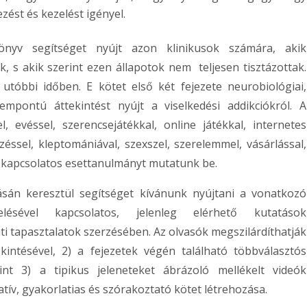
zést és kezelést igényel.
nyv segítséget nyújt azon klinikusok számára, akik
, s akik szerint ezen állapotok nem teljesen tisztázottak.
tóbbi időben. E kötet első két fejezete neurobiológiai,
zempontú áttekintést nyújt a viselkedési addikciókról. A
, evéssel, szerencsejátékkal, online játékkal, internetes
zéssel, kleptomániával, szexszel, szerelemmel, vásárlással,
 kapcsolatos esettanulmányt mutatunk be.
ásán keresztül segítséget kívánunk nyújtani a vonatkozó
lésével kapcsolatos, jelenleg elérhető kutatások
ti tapasztalatok szerzésében. Az olvasók megszilárdíthatják
intésével, 2) a fejezetek végén található többválasztós
int 3) a tipikus jeleneteket ábrázoló mellékelt videók
tív, gyakorlatias és szórakoztató kötet létrehozása.