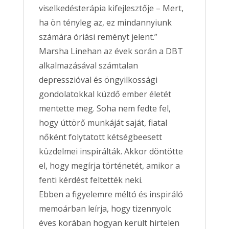
viselkedésterápia kifejlesztője – Mert,
ha ön tényleg az, ez mindannyiunk
számára óriási reményt jelent.”
Marsha Linehan az évek során a DBT
alkalmazásával számtalan
depresszióval és öngyilkossági
gondolatokkal küzdő ember életét
mentette meg. Soha nem fedte fel,
hogy úttörő munkáját saját, fiatal
nőként folytatott kétségbeesett
küzdelmei inspirálták. Akkor döntötte
el, hogy megírja történetét, amikor a
fenti kérdést feltették neki.
Ebben a figyelemre méltó és inspiráló
memoárban leírja, hogy tizennyolc
éves korában hogyan került hirtelen