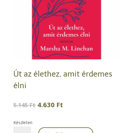
Út az élethez, amit érdemes
élni
Original
Current
4.630
Ft
5.145
Ft
price
price
was:
is:
Készleten
5.145 Ft.
4.630 Ft.
Út