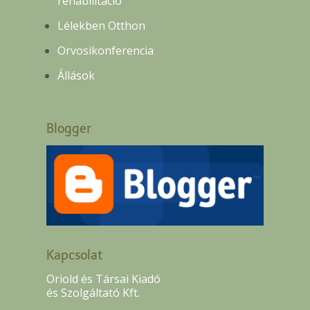
rehabilitáció
Lélekben Otthon
Orvosikonferencia
Állások
Blogger
Kapcsolat
Oriold és Társai Kiadó
és Szolgáltató Kft.