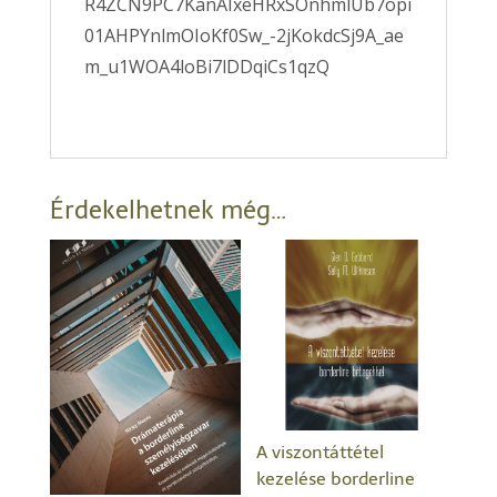
R4ZCN9PC7KanAIxeHRxSOnhmlUb7opi
01AHPYnlmOIoKf0Sw_-2jKokdcSj9A_ae
m_u1WOA4loBi7lDDqiCs1qzQ
Érdekelhetnek még…
A viszontáttétel
kezelése borderline