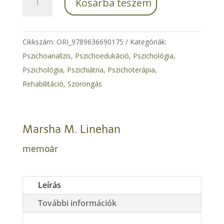
Kosárba teszem
az
élethez,
amit
Cikkszám:
ORI_9789636690175
Kategóriák:
érdemes
Pszichoanalízis
,
​Pszichoedukáció
,
Pszichológia
,
élni
Pszichológia, Pszichiátria
,
Pszichoterápia
,
mennyiség
Rehabilitáció
,
Szorongás
Marsha M. Linehan
memoár
Leírás
További információk