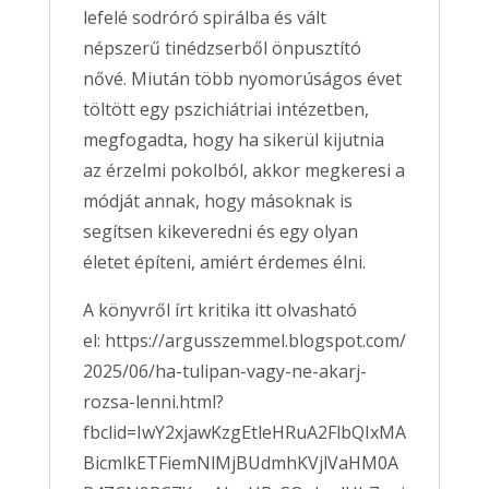
lefelé sodróró spirálba és vált
népszerű tinédzserből önpusztító
nővé. Miután több nyomorúságos évet
töltött egy pszichiátriai intézetben,
megfogadta, hogy ha sikerül kijutnia
az érzelmi pokolból, akkor megkeresi a
módját annak, hogy másoknak is
segítsen kikeveredni és egy olyan
életet építeni, amiért érdemes élni.
A könyvről írt kritika itt olvasható
el: https://argusszemmel.blogspot.com/
2025/06/ha-tulipan-vagy-ne-akarj-
rozsa-lenni.html?
fbclid=IwY2xjawKzgEtleHRuA2FlbQIxMA
BicmlkETFiemNlMjBUdmhKVjlVaHM0A