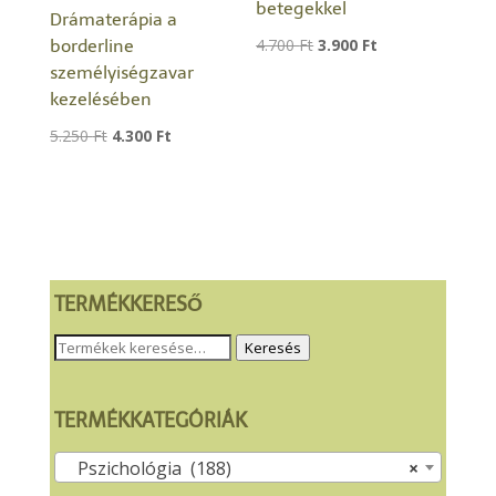
betegekkel
Drámaterápia a
Original
Current
4.700
Ft
3.900
Ft
borderline
személyiségzavar
price
price
kezelésében
was:
is:
4.700 Ft.
3.900 Ft.
Original
Current
5.250
Ft
4.300
Ft
price
price
was:
is:
5.250 Ft.
4.300 Ft.
TERMÉKKERESŐ
Keresés
Keresés
a
következőre:
TERMÉKKATEGÓRIÁK
Pszichológia (188)
×