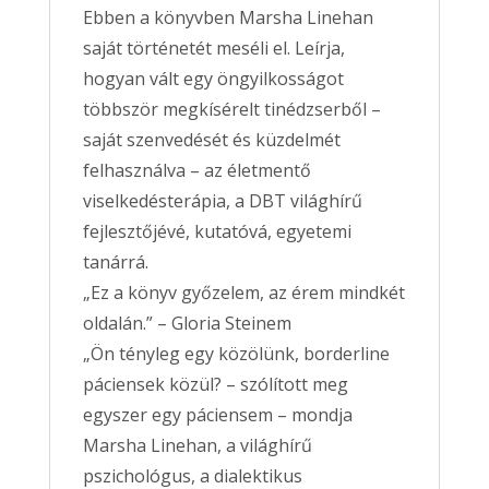
Ebben a könyvben Marsha Linehan
saját történetét meséli el. Leírja,
hogyan vált egy öngyilkosságot
többször megkísérelt tinédzserből –
saját szenvedését és küzdelmét
felhasználva – az életmentő
viselkedésterápia, a DBT világhírű
fejlesztőjévé, kutatóvá, egyetemi
tanárrá.
„Ez a könyv győzelem, az érem mindkét
oldalán.” – Gloria Steinem
„Ön tényleg egy közölünk, borderline
páciensek közül? – szólított meg
egyszer egy páciensem – mondja
Marsha Linehan, a világhírű
pszichológus, a dialektikus