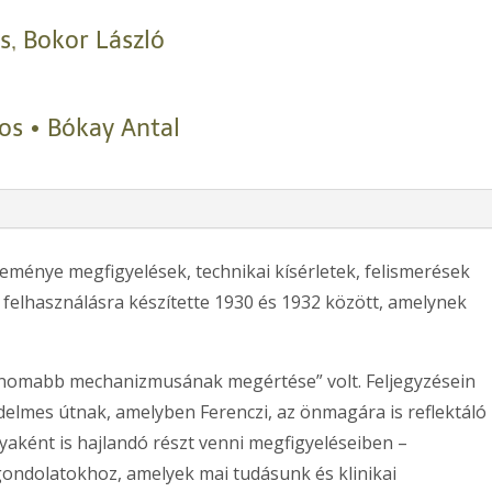
s, Bokor László
os • Bókay Antal
teménye megfigyelések, technikai kísérletek, felismerések
át felhasználásra készítette 1930 és 1932 között, amelynek
 finomabb mechanizmusának megértése” volt. Feljegyzésein
delmes útnak, amelyben Ferenczi, az önmagára is reflektáló
gyaként is hajlandó részt venni megfigyeléseiben –
 gondolatokhoz, amelyek mai tudásunk és klinikai