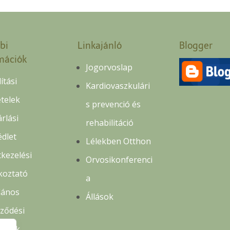
bi
Linkajánló
Blogger
mációk
Jogorvoslap
lítási
Kardiovaszkulári
ételek
s prevenció és
rlási
rehabilitáció
édlet
Lélekben Otthon
kezelési
Orvosikonferenci
koztató
a
lános
Állások
rződési
ételek