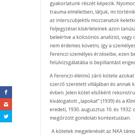
gyakorlatunk részét képezik. Nyomon
trauma elméletben, látjuk, mi történik
az interszubjektív mozzanatok keletk
Feljegyzései kísérleteinek azon tanús
beleértve a kölcsönös analízist, vagy 
nem érdemes követni, így a személyes 
Ferenczi személyes érzéseibe, ezen b
felülvizsgálatába is bepillantást enge
A Ferenczi-életmű záró kötete azokat
szerző szeretett villájában és annak k
évben. Jelen kötet elsőként rekonstruá
kiválogatott „lapokat” (1939) és a
Klin
eredeti, 1930. augusztus 10. és 1932.
megőrzött gondolati kontextusban.
A kötetek megjelenését az NKA támo