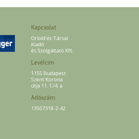
Kapcsolat
Oriold és Társai
Kiadó
és Szolgáltató Kft.
Levélcím
1155 Budapest
Szent Korona
útja 11. 1./4. a
Adószám:
13507318-2-42