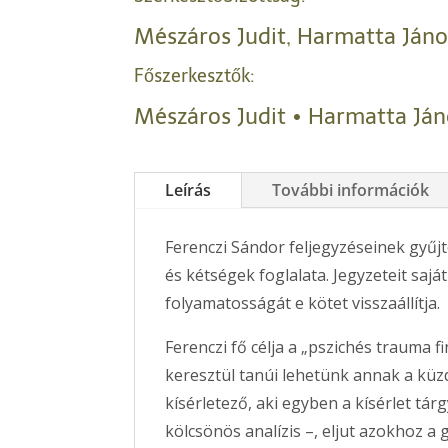
Mészáros Judit, Harmatta Jáno
Főszerkesztők:
Mészáros Judit • Harmatta Ján
Leírás
További információk
Ferenczi Sándor feljegyzéseinek gyűj
és kétségek foglalata. Jegyzeteit saj
folyamatosságát e kötet visszaállítja.
Ferenczi fő célja a „pszichés trauma
keresztül tanúi lehetünk annak a küz
kísérletező, aki egyben a kísérlet tár
kölcsönös analízis –, eljut azokhoz a