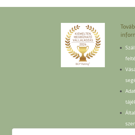
Továb
infor
Szál
felt
Vásá
seg
Adat
tájé
Álta
sze
felt