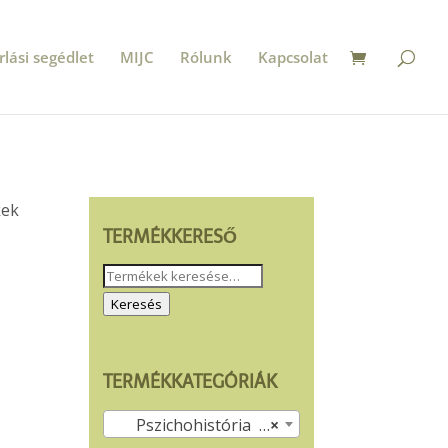
rlási segédlet
MIJC
Rólunk
Kapcsolat
kek
TERMÉKKERESŐ
Keresés
a
Keresés
következőre:
TERMÉKKATEGÓRIÁK
Pszichohistória (31)
×