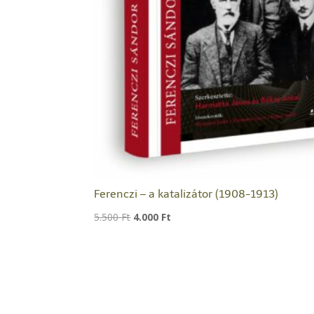
Ferenczi – a katalizátor (1908-1913)
Original
Current
5.500
Ft
4.000
Ft
price
price
was:
is:
5.500 Ft.
4.000 Ft.