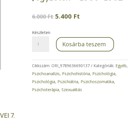
Original
Current
5.400
Ft
6.000
Ft
price
price
was:
is:
Készleten
6.000 Ft.
5.400 Ft.
Feljegyzések.
Kosárba teszem
Klinikai
Napló,
Töredékek
Cikkszám:
ORI_9789636690137
Kategóriák:
Egyéb
,
és
Pszichoanalízis
,
Pszichohistória
,
Pszichológia
,
Jegyzetek
Pszichológia, Pszichiátria
,
Pszichoszomatika
,
–
Pszichoterápia
,
Szexualitás
1930–
1932
mennyiség
EI 7.