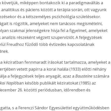
 követjük, miképpen bontakozik ki a paradigmaváltás a
 analitikus és páciens között a terápia során, ott vagyunk
ezésekor és a kétszemélyes pszichológia születésekor.
ágait is rögzítik, amelyeket nem tanácsos megismételni,
olyan szakmai jelenségekre hívja fel a figyelmet, amelyeket
analízis részeként végzett szupervíziót. A feljegyzések
elül Freudhoz fűződő több évtizedes kapcsolatának
dnek.
 a kéziratban fennmaradt írásokat tartalmazza, amelyeket a
ertjében vetett papírra a korai halála (1933) előtti néhány
lja a feljegyzések teljes anyagát, azaz a
Bausteine
számára
ikai
Napló
ban később publikált kéziratokat (1985) az
 december 26. közötti periódusban, időrendben és
gatta, s a Ferenczi Sándor Egyesülettel együttműködésben