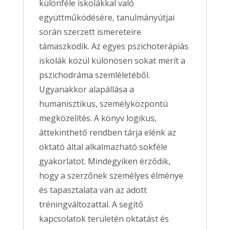
különféle iskolákkal való
együttműködésére, tanulmányútjai
során szerzett ismereteire
támaszkodik. Az egyes pszichoterápiás
iskolák közül különösen sokat merít a
pszichodráma szemléletéből.
Ugyanakkor alapállása a
humanisztikus, személyközpontú
megközelítés. A könyv logikus,
áttekinthető rendben tárja elénk az
oktató által alkalmazható sokféle
gyakorlatot. Mindegyiken érződik,
hogy a szerzőnek személyes élménye
és tapasztalata van az adott
tréningváltozattal. A segítő
kapcsolatok területén oktatást és