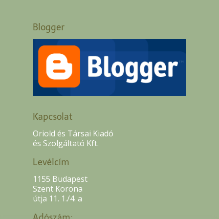
Blogger
Kapcsolat
Oriold és Társai Kiadó
és Szolgáltató Kft.
Levélcím
1155 Budapest
Szent Korona
útja 11. 1./4. a
Adószám: