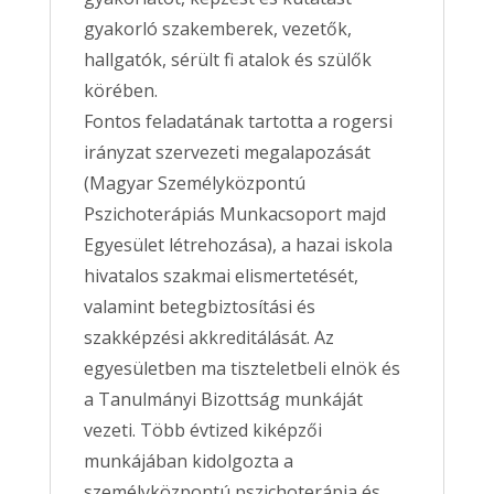
gyakorló szakemberek, vezetők,
hallgatók, sérült fi atalok és szülők
körében.
Fontos feladatának tartotta a rogersi
irányzat szervezeti megalapozását
(Magyar Személyközpontú
Pszichoterápiás Munkacsoport majd
Egyesület létrehozása), a hazai iskola
hivatalos szakmai elismertetését,
valamint betegbiztosítási és
szakképzési akkreditálását. Az
egyesületben ma tiszteletbeli elnök és
a Tanulmányi Bizottság munkáját
vezeti. Több évtized kiképzői
munkájában kidolgozta a
személyközpontú pszichoterápia és