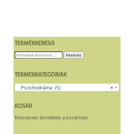
price
price
price
price
was:
is:
was:
is:
4.450 Ft.
4.280 Ft.
4.450 Ft.
4.280 Ft.
TERMÉKKERESŐ
Keresés
Keresés
a
következőre:
TERMÉKKATEGÓRIÁK
Pszichodráma (5)
×
KOSÁR
Nincsenek termékek a kosárban.