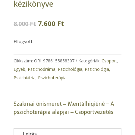
kézikönyve
Original
Current
7.600
Ft
8.000
Ft
price
price
was:
is:
Elfogyott
8.000 Ft.
7.600 Ft.
Cikkszám:
ORI_9786155858307
Kategóriák:
Csoport
,
Egyéb
,
Pszichodráma
,
Pszichológia
,
Pszichológia,
Pszichiátria
,
Pszichoterápia
Szakmai önismeret ‒ Mentálhigiéné – A
pszichoterápia alapjai ‒ Csoportvezetés
Leírás