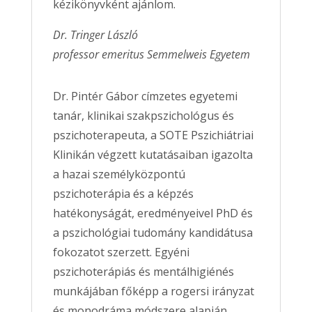
kézikönyvként ajánlom.
Dr. Tringer László
professor emeritus Semmelweis Egyetem
Dr. Pintér Gábor címzetes egyetemi
tanár, klinikai szakpszichológus és
pszichoterapeuta, a SOTE Pszichiátriai
Klinikán végzett kutatásaiban igazolta
a hazai személyközpontú
pszichoterápia és a képzés
hatékonyságát, eredményeivel PhD és
a pszichológiai tudomány kandidátusa
fokozatot szerzett. Egyéni
pszichoterápiás és mentálhigiénés
munkájában főképp a rogersi irányzat
és monodráma módszere alapján