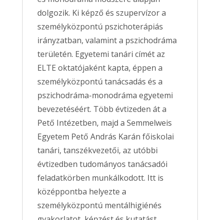
dolgozik. Ki képző és szupervízor a
személyközpontú pszichoterápiás
irányzatban, valamint a pszichodráma
területén. Egyetemi tanári címét az
ELTE oktatójaként kapta, éppen a
személyközpontú tanácsadás és a
pszichodráma-monodráma egyetemi
bevezetéséért. Több évtizeden át a
Pető Intézetben, majd a Semmelweis
Egyetem Pető András Karán főiskolai
tanári, tanszékvezetői, az utóbbi
évtizedben tudományos tanácsadói
feladatkörben munkálkodott. Itt is
középpontba helyezte a
személyközpontú mentálhigiénés
gyakorlatot, képzést és kutatást