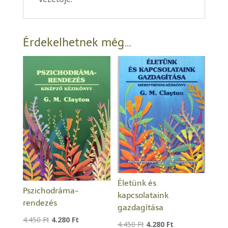
Érdekelhetnek még…
Életünk és
Pszichodráma-
kapcsolataink
rendezés
gazdagítása
Original
Current
4.450
Ft
4.280
Ft
Original
Current
4.450
Ft
4.280
Ft