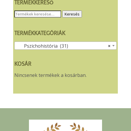
TERMÉKKERESŐ
Keresés
Keresés
a
következőre:
TERMÉKKATEGÓRIÁK
Pszichohistória (31)
×
KOSÁR
Nincsenek termékek a kosárban.