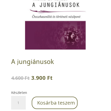
A jungiánusok
Original
Current
3.900
Ft
4.600
Ft
price
price
was:
is:
Készleten
4.600 Ft.
3.900 Ft.
A
Kosárba teszem
jungiánusok