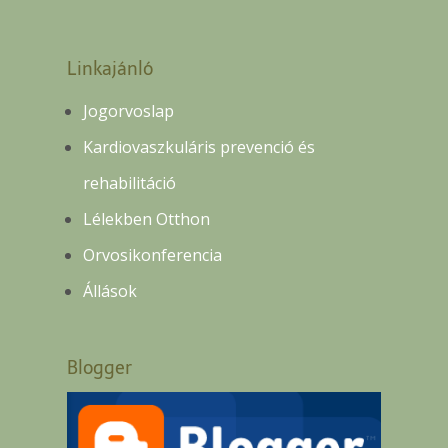
Linkajánló
Jogorvoslap
Kardiovaszkuláris prevenció és
rehabilitáció
Lélekben Otthon
Orvosikonferencia
Állások
Blogger