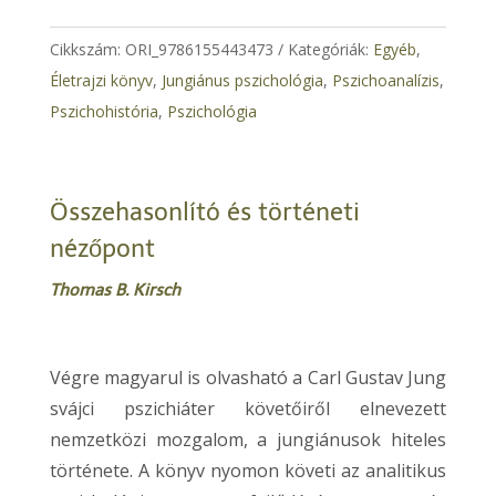
mennyiség
Cikkszám:
ORI_9786155443473
Kategóriák:
Egyéb
,
Életrajzi könyv
,
​Jungiánus pszichológia
,
Pszichoanalízis
,
Pszichohistória
,
Pszichológia
Összehasonlító és történeti
nézőpont
Thomas B. Kirsch
Végre magyarul is olvasható a Carl Gustav Jung
svájci pszichiáter követőiről elnevezett
nemzetközi mozgalom, a jungiánusok hiteles
története. A könyv nyomon követi az analitikus