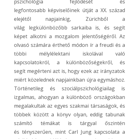
pszichológia fejlődését és
legfontosabb képviselőinek útját a XX. század
elejétől napjainkig, Zürichből a
világ legkülönbözőbb sarkaiba is, és segít
képet alkotni a mozgalom jelentőségéről. Az
olvasó számára érthető módon ír a freudi és a
többi mélylélektani iskolával való
kapcsolatokról, a különbözőségekről, és
segít megérteni azt is, hogy ezek az irányzatok
miért közelednek napjainkban újra egymáshoz.
Történetileg és szociálpszichológiailag is
izgalmas, ahogyan a különböző országokban
megalakultak az egyes szakmai társaságok, és
többek között a könyv olyan, eddig tabunak
számító témákat is tárgyal őszintén
és tényszerűen, mint Carl Jung kapcsolata a