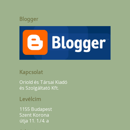
Blogger
Kapcsolat
Oriold és Társai Kiadó
és Szolgáltató Kft.
Levélcím
1155 Budapest
Szent Korona
útja 11. 1./4. a