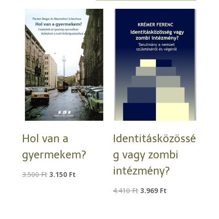
Hol van a
Identitásközössé
gyermekem?
g vagy zombi
intézmény?
Original
Current
3.500
Ft
3.150
Ft
price
price
Original
Current
4.410
Ft
3.969
Ft
was:
is:
price
price
3.500 Ft.
3.150 Ft.
was:
is: