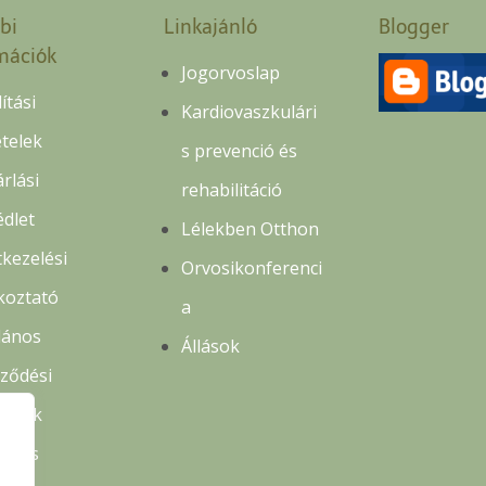
bi
Linkajánló
Blogger
mációk
Jogorvoslap
lítási
Kardiovaszkulári
ételek
s prevenció és
rlási
rehabilitáció
édlet
Lélekben Otthon
kezelési
Orvosikonferenci
koztató
a
lános
Állások
rződési
ételek
delés