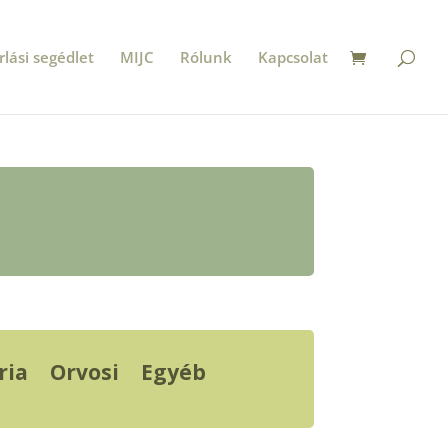
rlási segédlet
MIJC
Rólunk
Kapcsolat
ria
Orvosi
Egyéb