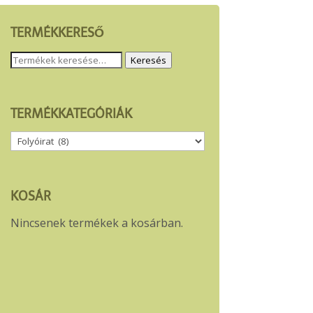
TERMÉKKERESŐ
Keresés
Keresés
a
következőre:
TERMÉKKATEGÓRIÁK
KOSÁR
Nincsenek termékek a kosárban.