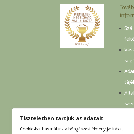
Továb
infor
Szál
felt
Vásá
seg
Adat
tájé
Álta
sze
felt
Tiszteletben tartjuk az adatait
Ren
Cookie-kat használunk a böngészési élmény javítása,