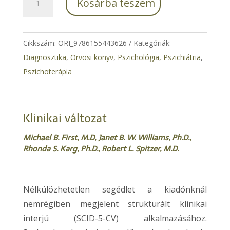
Kosárba teszem
a
SCID-
5-
Cikkszám:
ORI_9786155443626
Kategóriák:
CV
Diagnosztika
,
Orvosi könyv
,
Pszichológia, Pszichiátria
,
használatához
Pszichoterápia
mennyiség
Klinikai változat
Michael B. First, M.D, Janet B. W. Williams, Ph.D.,
Rhonda S. Karg, Ph.D., Robert L. Spitzer, M.D.
Nélkülözhetetlen segédlet a kiadónknál
nemrégiben megjelent strukturált klinikai
interjú (SCID-5-CV) alkalmazásához.