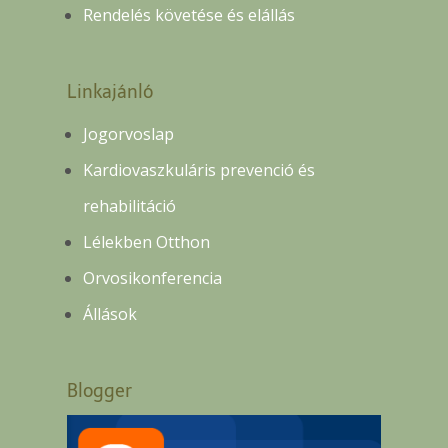
Rendelés követése és elállás
Linkajánló
Jogorvoslap
Kardiovaszkuláris prevenció és
rehabilitáció
Lélekben Otthon
Orvosikonferencia
Állások
Blogger