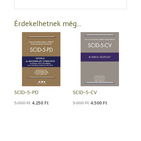
Érdekelhetnek még…
SCID-5-PD
SCID-5-CV
Original
Current
Original
Current
5.000
Ft
4.250
Ft
5.000
Ft
4.500
Ft
price
price
price
price
was:
is:
was:
is:
5.000 Ft.
4.250 Ft.
5.000 Ft.
4.500 Ft.