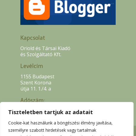
Kapcsolat
Oriold és Társai Kiadó
és Szolgáltató Kft.
Levélcím
1155 Budapest
Szent Korona
útja 11. 1./4. a
Adószám:
13507318-2-42
Tiszteletben tartjuk az adatait
Cookie-kat használunk a böngészési élmény javítása,
személyre szabott hirdetések vagy tartalmak