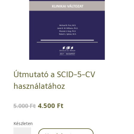
Útmutató a SCID-5-CV
használatához
Original
Current
4.500
Ft
5.000
Ft
price
price
was:
is:
Készleten
5.000 Ft.
4.500 Ft.
Útmutató