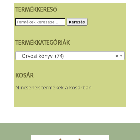
TERMÉKKERESŐ
Keresés
Keresés
a
következőre:
TERMÉKKATEGÓRIÁK
Orvosi könyv (74)
×
KOSÁR
Nincsenek termékek a kosárban.