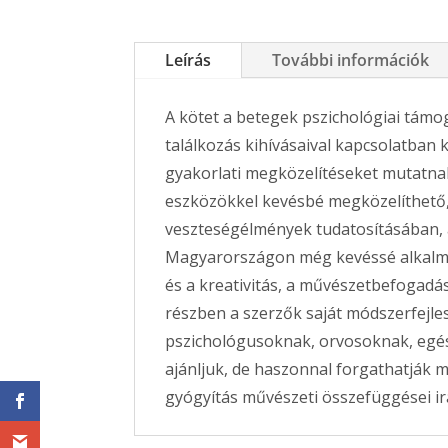
Leírás
További információk
A kötet a betegek pszichológiai támog
találkozás kihívásaival kapcsolatban k
gyakorlati megközelítéseket mutatna
eszközökkel kevésbé megközelíthető,
veszteségélmények tudatosításában, 
Magyarországon még kevéssé alkalmaz
és a kreativitás, a művészetbefogadás
részben a szerzők saját módszerfejle
pszichológusoknak, orvosoknak, egé
ajánljuk, de haszonnal forgathatják
gyógyítás művészeti összefüggései ir