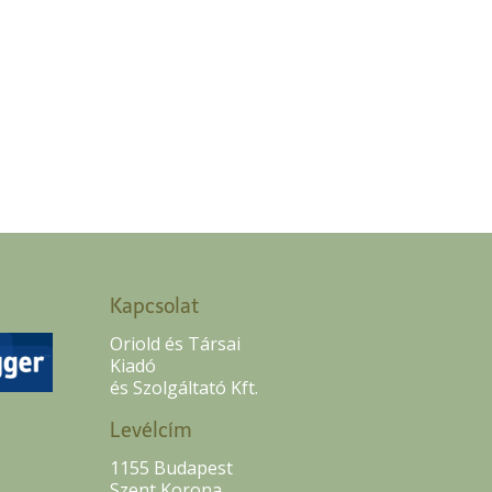
Kapcsolat
Oriold és Társai
Kiadó
és Szolgáltató Kft.
Levélcím
1155 Budapest
Szent Korona