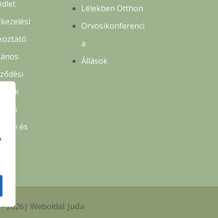
édlet
Lélekben Otthon
kezelési
Orvosikonferenci
koztató
a
lános
Állások
rződési
ételek
delés
etése és
A
lás
 - 2026| Weboldal:
Juda