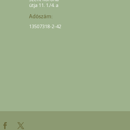
útja 11. 1./4. a
Adószám:
13507318-2-42