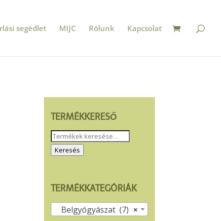
rlási segédlet
MIJC
Rólunk
Kapcsolat
TERMÉKKERESŐ
Keresés
a
Keresés
következőre:
TERMÉKKATEGÓRIÁK
Belgyógyászat (7)
×