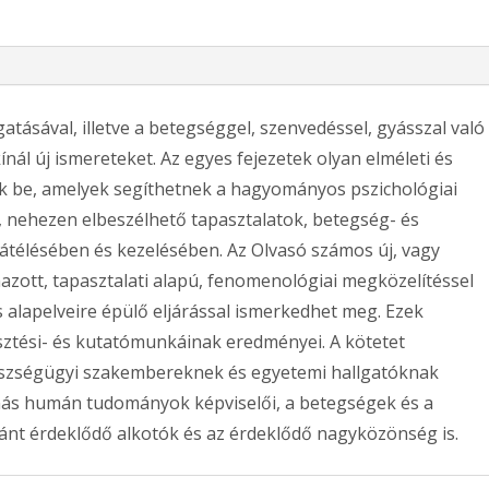
atásával, illetve a betegséggel, szenvedéssel, gyásszal való
ínál új ismereteket. Az egyes fejezetek olyan elméleti és
k be, amelyek segíthetnek a hagyományos pszichológiai
 nehezen elbeszélhető tapasztalatok, betegség- és
átélésében és kezelésében. Az Olvasó számos új, vagy
ott, tapasztalati alapú, fenomenológiai megközelítéssel
 alapelveire épülő eljárással ismerkedhet meg. Ezek
sztési- és kutatómunkáinak eredményei. A kötetet
szségügyi szakembereknek és egyetemi hallgatóknak
 más humán tudományok képviselői, a betegségek és a
ánt érdeklődő alkotók és az érdeklődő nagyközönség is.