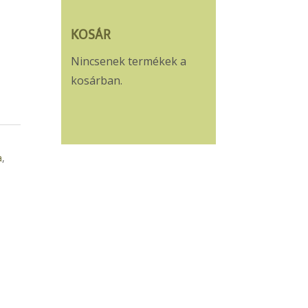
KOSÁR
Nincsenek termékek a
kosárban.
a
,