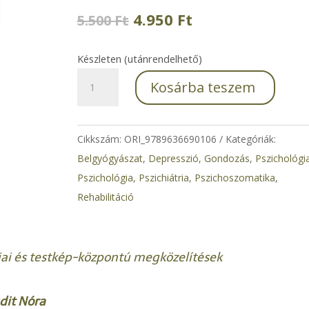
Original
Current
4.950
Ft
5.500
Ft
price
price
was:
is:
Készleten (utánrendelhető)
5.500 Ft.
4.950 Ft.
Pszichológia
Kosárba teszem
a
gyógyításban
(második
Cikkszám:
ORI_9789636690106
Kategóriák:
kiadás)
Belgyógyászat
,
Depresszió
,
Gondozás
,
Pszichológi
mennyiség
Pszichológia, Pszichiátria
,
Pszichoszomatika
,
Rehabilitáció
ai és testkép-központú megközelítések
udit Nóra