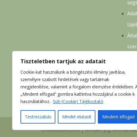
seg
Adat
tájé
Álta
sze
felt
Tiszteletben tartjuk az adatait
Ren
Cookie-kat használunk a böngészési élmény javítása,
köv
személyre szabott hirdetések vagy tartalmak
megjelenítése, valamint a forgalom elemzése érdekében. 
elál
„Mindent elfogad” gombra kattintva hozzájárul a cookie-k
használatához.
Süti (Cookie) Tájékoztató
Testreszabás
Mindet elutasít
Mindent elfogad
Orioldbooks.com | Minden jog fenntartva