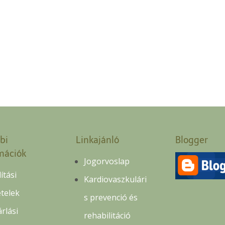
bi
Linkajánló
Blogger
mációk
Jogorvoslap
lítási
Kardiovaszkulári
ételek
s prevenció és
rlási
rehabilitáció