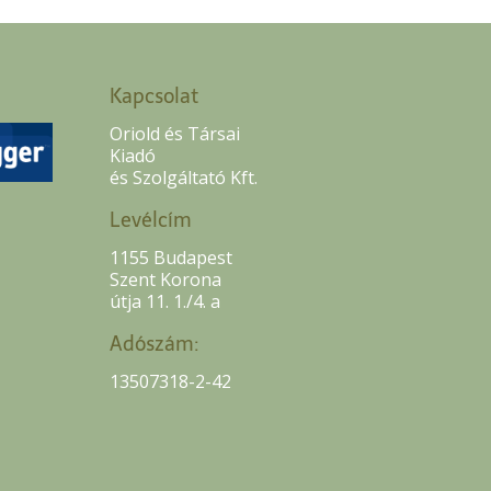
Kapcsolat
Oriold és Társai
Kiadó
és Szolgáltató Kft.
Levélcím
1155 Budapest
Szent Korona
útja 11. 1./4. a
Adószám:
13507318-2-42