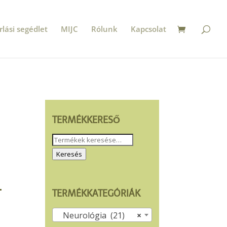
rlási segédlet
MIJC
Rólunk
Kapcsolat
TERMÉKKERESŐ
Keresés
a
Keresés
következőre:
.
TERMÉKKATEGÓRIÁK
Neurológia (21)
×