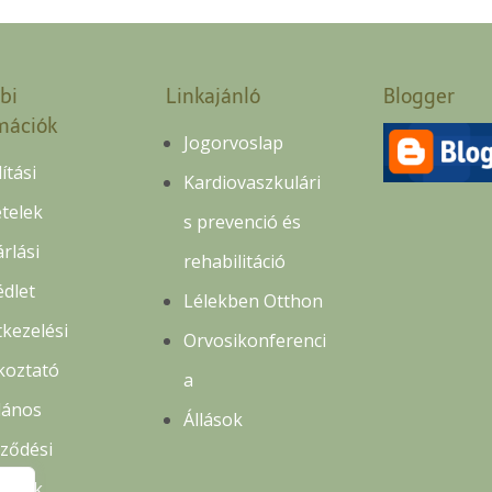
bi
Linkajánló
Blogger
mációk
Jogorvoslap
lítási
Kardiovaszkulári
ételek
s prevenció és
rlási
rehabilitáció
édlet
Lélekben Otthon
kezelési
Orvosikonferenci
koztató
a
lános
Állások
rződési
ételek