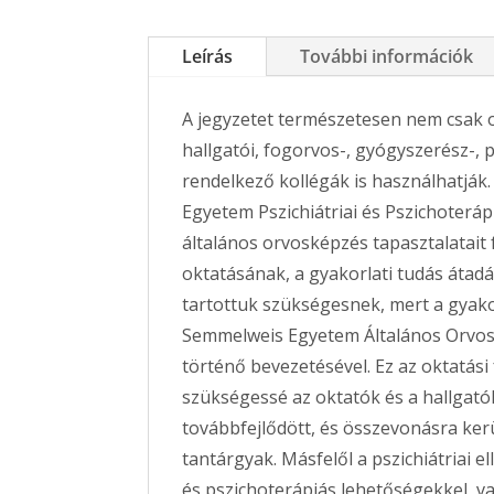
Leírás
További információk
A jegyzetet természetesen nem csak
hallgatói, fogorvos-, gyógyszerész-,
rendelkező kollégák is használhatják.
Egyetem Pszichiátriai és Pszichoterápi
általános orvosképzés tapasztalatait f
oktatásának, a gyakorlati tudás átadás
tartottuk szükségesnek, mert a gyako
Semmelweis Egyetem Általános Orvost
történő bevezetésével. Ez az oktatás
szükségessé az oktatók és a hallgatók
továbbfejlődött, és összevonásra kerü
tantárgyak. Másfelől a pszichiátriai 
és pszichoterápiás lehetőségekkel, va