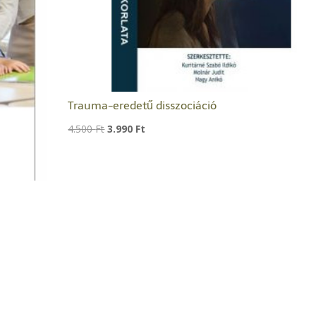
Trauma-eredetű disszociáció
Original
Current
4.500
Ft
3.990
Ft
price
price
was:
is:
4.500 Ft.
3.990 Ft.