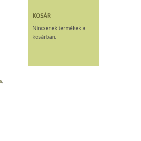
KOSÁR
Nincsenek termékek a
kosárban.
a
,