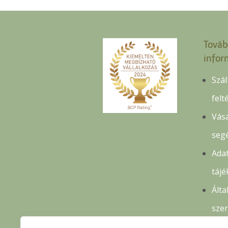
Továb
infor
Szál
felt
Vásá
seg
Adat
tájé
Álta
sze
felt