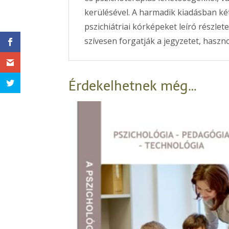
kerülésével. A harmadik kiadásban két 
pszichiátriai kórképeket leíró részlete
szívesen forgatják a jegyzetet, haszn
Érdekelhetnek még…