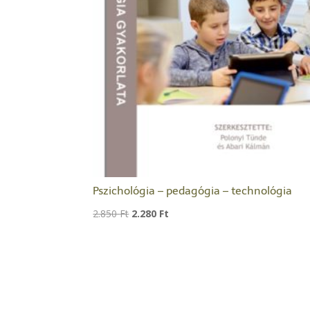
Pszichológia – pedagógia – technológia
Original
Current
2.850
Ft
2.280
Ft
price
price
was:
is:
2.850 Ft.
2.280 Ft.