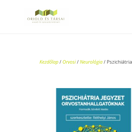
Kezdőlap
/
Orvosi
/
Neurológia
/ Pszichiátri