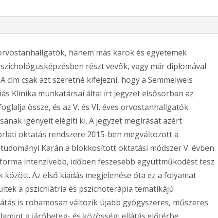
 orvostanhallgatók, hanem más karok és egyetemek
 pszichológusképzésben részt vevők, vagy már diplomával
 A cím csak azt szeretné kifejezni, hogy a Semmelweis
ás Klinika munkatársai által írt jegyzet elsősorban az
oglalja össze, és az V. és VI. éves orvostanhallgatók
ának igényeit elégíti ki. A jegyzet megírását azért
rlati oktatás rendszere 2015-ben megváltozott a
udományi Karán a blokkosított oktatási módszer V. évben
i forma intenzívebb, időben feszesebb együttműködést tesz
 között. Az első kiadás megjelenése óta ez a folyamat
ltek a pszichiátria és pszichoterápia tematikájú
ellátás is rohamosan változik újabb gyógyszeres, műszeres
lamint a járóbeteg- és közösségi ellátás előtérbe