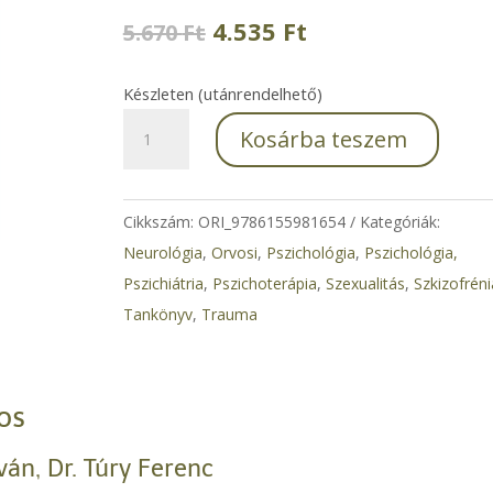
Original
Current
4.535
Ft
5.670
Ft
price
price
was:
is:
Készleten (utánrendelhető)
5.670 Ft.
4.535 Ft.
Pszichiátria
Kosárba teszem
jegyzet
orvostanhallgatóknak
(3.
Cikkszám:
ORI_9786155981654
Kategóriák:
kiad.)
Neurológia
,
Orvosi
,
Pszichológia
,
Pszichológia,
mennyiség
Pszichiátria
,
Pszichoterápia
,
Szexualitás
,
Szkizofréni
Tankönyv
,
Trauma
os
ván, Dr. Túry Ferenc