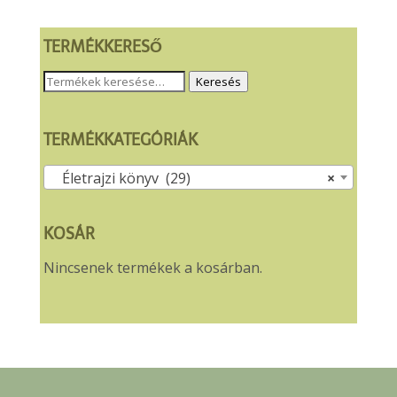
TERMÉKKERESŐ
Keresés
Keresés
a
következőre:
TERMÉKKATEGÓRIÁK
Életrajzi könyv (29)
×
KOSÁR
Nincsenek termékek a kosárban.