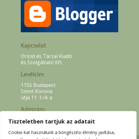
Kapcsolat
Oriold és Társai Kiadó
és Szolgáltató Kft.
Levélcím
1155 Budapest
Szent Korona
útja 11. 1./4. a
Adószám:
13507318-2-42
Tiszteletben tartjuk az adatait
Cookie-kat használunk a böngészési élmény javítása,