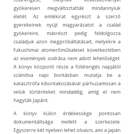
gyökeresen megváltoztatták mindannyiuk
életét. Az emlékirat egyrészt a szerző
gyerekeinek nyújt magyarázatot a család
gyökereire, másrészt pedig feldolgozza
családjuk azon megpróbáltatásait, melyekre a
fukushimai atomerőműbaleset következtében
az események sodrása nem adott lehetőséget.
A könyv központi része a földrengés napjától
számítva napi bontásban mutatja be a
katasztrófa kibontakozásával párhuzamosan a
velük történteket mindaddig, amíg el nem
hagyták Japánt.
A könyv külön érdekessége pontosan
dokumentáltsága mellett a szerkezete.
Egyszerre két nyelven lehet olvasni, ami a japán