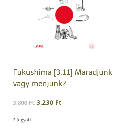
Fukushima [3.11] Maradjunk
vagy menjünk?
Original
Current
3.230
Ft
3.800
Ft
price
price
was:
is:
Elfogyott
3.800 Ft.
3.230 Ft.