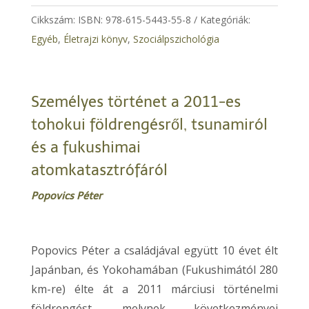
Cikkszám:
ISBN: 978-615-5443-55-8
Kategóriák:
Egyéb
,
Életrajzi könyv
,
​Szociálpszichológia
Személyes történet a 2011-es
tohokui földrengésről, tsunamiról
és a fukushimai
atomkatasztrófáról
Popovics Péter
Popovics Péter a családjával együtt 10 évet élt
Japánban, és Yokohamában (Fukushimától 280
km-re) élte át a 2011 márciusi történelmi
földrengést, melynek következményei