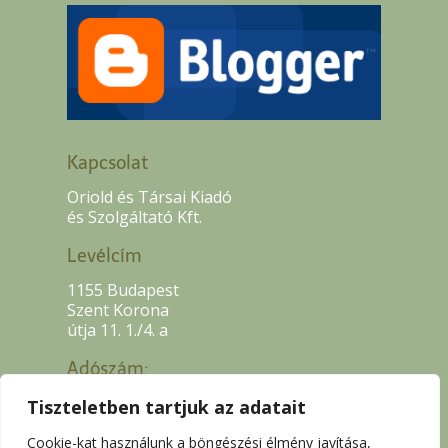
Kapcsolat
Oriold és Társai Kiadó
és Szolgáltató Kft.
Levélcím
1155 Budapest
Szent Korona
útja 11. 1./4. a
Adószám:
13507318-2-42
Tiszteletben tartjuk az adatait
Cookie-kat használunk a böngészési élmény javítása,