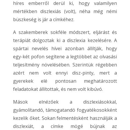
híres emberről derül ki, hogy valamilyen
mértékben diszlexiás (volt), néha még némi
büszkeség is jár a címkéhez.
A szakemberek sokféle módszert, eljárást és
terápiát dolgoztak ki a diszlexia kezelésére. A
spártai nevelés hívei azonban állítják, hogy
egy-két pofon segítene a legtöbbet az olvasási
teljesítmény növelésében. Szerintük régebben
azért nem volt ennyi disz-pinty, mert a
gyerekek elé pontosan meghatározott
feladatokat állítottak, és nem volt kibúvó.
Mások elnézőek a diszlexiásokkal,
gyámolítandó, támogatandó fogyatékosokként
kezelik őket. Sokan felmentésként használják a
diszlexiát, a címke mögé bújnak az