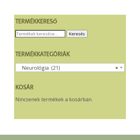
TERMÉKKERESŐ
Keresés
Keresés
a
következőre:
TERMÉKKATEGÓRIÁK
Neurológia (21)
×
KOSÁR
Nincsenek termékek a kosárban.