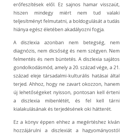
erőfeszítések elől. Ez sajnos hamar visszaüt,
hiszen mindegy miért nem tud valaki
teljesítményt felmutatni, a boldogulását a tudás
hiánya egész életében akadályozni fogja.
A diszlexia azonban nem betegség, nem
diagnózis, nem dicsőség és nem szégyen. Nem
felmentés és nem büntetés. A diszlexia sajátos
gondolkodásmód, amely a 20. század vége, a 21.
század eleje társadalmi-kulturális hatásai által
terjed. Ahhoz, hogy ne zavart okozzon, hanem
új lehetőségeket nyisson, pontosan kell érteni
a diszlexia mibenlétét, és fel kell tárni
kialakulásának és terjedésének oki hátterét.
Ez a könyv éppen ehhez a megértéshez kíván
hozzájárulni a diszlexiát a hagyományostól