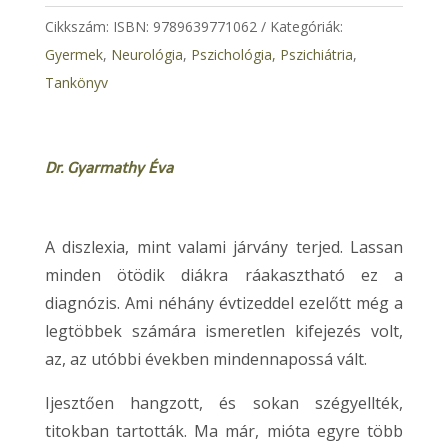
Cikkszám:
ISBN: 9789639771062
Kategóriák:
Gyermek
,
Neurológia
,
Pszichológia, Pszichiátria
,
Tankönyv
Dr. Gyarmathy Éva
A diszlexia, mint valami járvány terjed. Lassan
minden ötödik diákra ráakasztható ez a
diagnózis. Ami néhány évtizeddel ezelőtt még a
legtöbbek számára ismeretlen kifejezés volt,
az, az utóbbi években mindennapossá vált.
Ijesztően hangzott, és sokan szégyellték,
titokban tartották. Ma már, mióta egyre több