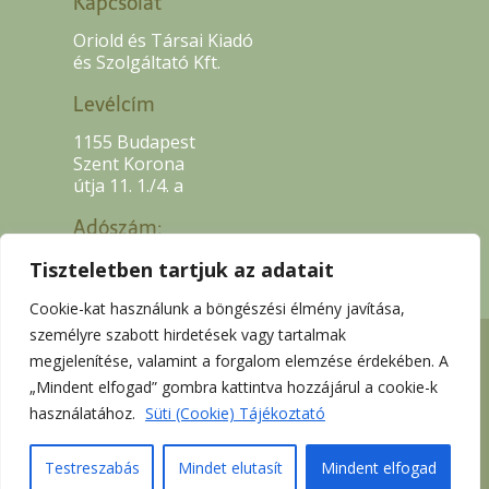
Kapcsolat
Oriold és Társai Kiadó
és Szolgáltató Kft.
Levélcím
1155 Budapest
Szent Korona
útja 11. 1./4. a
Adószám:
13507318-2-42
Tiszteletben tartjuk az adatait
Cookie-kat használunk a böngészési élmény javítása,
személyre szabott hirdetések vagy tartalmak
megjelenítése, valamint a forgalom elemzése érdekében. A
„Mindent elfogad” gombra kattintva hozzájárul a cookie-k
használatához.
Süti (Cookie) Tájékoztató
Orioldbooks.com | Minden jog fenntartva -
2026| Weboldal:
Juda
Testreszabás
Mindet elutasít
Mindent elfogad