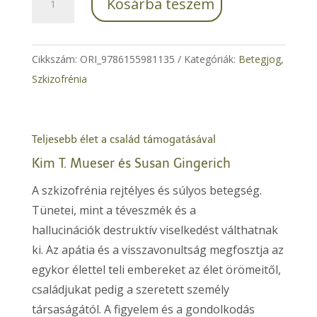
Kosárba teszem
kézikönyv
a
szkizofréniához
Cikkszám:
ORI_9786155981135
Kategóriák:
Betegjog
,
mennyiség
Szkizofrénia
Teljesebb élet a család támogatásával
Kim T. Mueser és Susan Gingerich
A szkizofrénia rejtélyes és súlyos betegség.
Tünetei, mint a téveszmék és a
hallucinációk destruktív viselkedést válthatnak
ki. Az apátia és a visszavonultság megfosztja az
egykor élettel teli embereket az élet örömeitől,
családjukat pedig a szeretett személy
társaságától. A figyelem és a gondolkodás