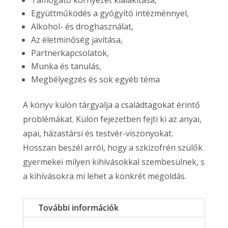
Támogató környezet kialakítása,
Együttműködés a gyógyító intézménnyel,
Alkohol- és droghasználat,
Az életminőség javítása,
Partnerkapcsolatok,
Munka és tanulás,
Megbélyegzés és sok egyéb téma
A könyv külön tárgyalja a családtagokat érintő
problémákat. Külön fejezetben fejti ki az anyai,
apai, házastársi és testvér-viszonyokat.
Hosszan beszél arról, hogy a szkizofrén szülők
gyermekei milyen kihívásokkal szembesülnek, s
a kihívásokra mi lehet a konkrét megoldás.
További információk