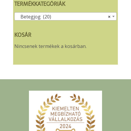
következőre:
TERMÉKKATEGÓRIÁK
Betegjog (20)
×
KOSÁR
Nincsenek termékek a kosárban.