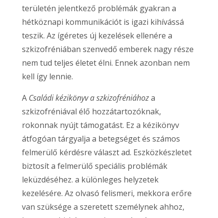
területén jelentkező problémák gyakran a
hétköznapi kommunikációt is igazi kihívássá
teszik. Az ígéretes új kezelések ellenére a
szkizofréniában szenvedő emberek nagy része
nem tud teljes életet élni. Ennek azonban nem
kell így lennie.
A
Családi kézikönyv a szkizofréniához
a
szkizofréniával élő hozzátartozóknak,
rokonnak nyújt támogatást. Ez a kézikönyv
átfogóan tárgyalja a betegséget és számos
felmerülő kérdésre választ ad. Eszközkészletet
biztosít a felmerülő speciális problémák
leküzdéséhez. a különleges helyzetek
kezelésére. Az olvasó felismeri, mekkora erőre
van szüksége a szeretett személynek ahhoz,