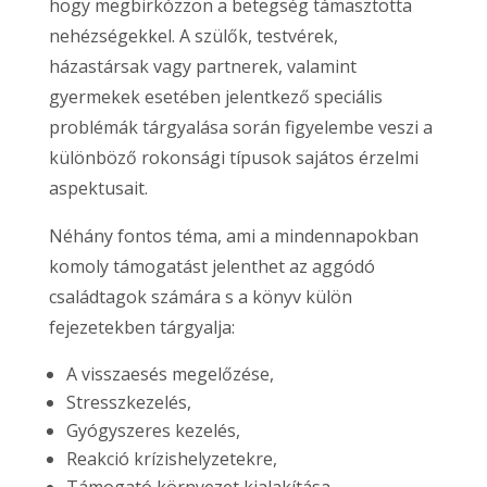
hogy megbirkózzon a betegség támasztotta
nehézségekkel. A szülők, testvérek,
házastársak vagy partnerek, valamint
gyermekek esetében jelentkező speciális
problémák tárgyalása során figyelembe veszi a
különböző rokonsági típusok sajátos érzelmi
aspektusait.
Néhány fontos téma, ami a mindennapokban
komoly támogatást jelenthet az aggódó
családtagok számára s a könyv külön
fejezetekben tárgyalja:
A visszaesés megelőzése,
Stresszkezelés,
Gyógyszeres kezelés,
Reakció krízishelyzetekre,