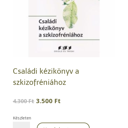
Családi kézikönyv a
szkizofréniához
Original
Current
3.500
Ft
4.300
Ft
price
price
was:
is:
Készleten
4.300 Ft.
3.500 Ft.
Családi