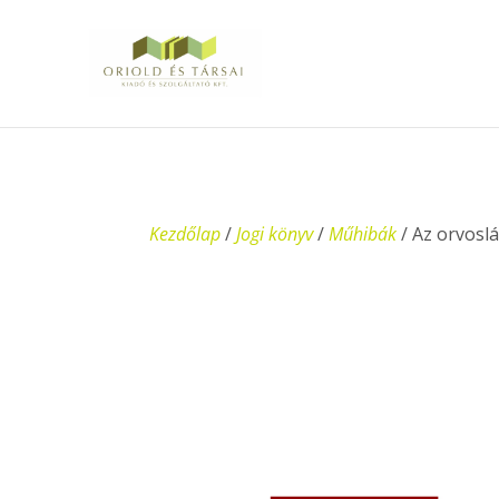
Kezdőlap
/
Jogi könyv
/
Műhibák
/ Az orvoslá