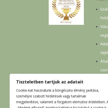
Szál
felt
Vásá
seg
Adat
tájé
Álta
sze
felt
Tiszteletben tartjuk az adatait
Ren
Cookie-kat használunk a böngészési élmény javítása,
köv
személyre szabott hirdetések vagy tartalmak
megjelenítése, valamint a forgalom elemzése érdekében. 
elál
„Mindent elfogad” gombra kattintva hozzájárul a cookie-k