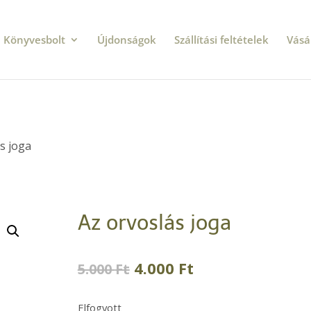
Könyvesbolt
Újdonságok
Szállítási feltételek
Vásá
s joga
Az orvoslás joga
Original
Current
4.000
Ft
5.000
Ft
price
price
was:
is:
Elfogyott