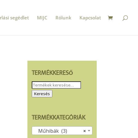
rlási segédlet
MIJC
Rólunk
Kapcsolat
TERMÉKKERESŐ
Keresés
a
Keresés
következőre:
TERMÉKKATEGÓRIÁK
Műhibák (3)
×