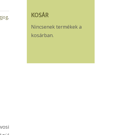
KOSÁR
gjog
,
Nincsenek termékek a
kosárban.
vosi