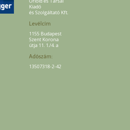
Oriold és Társai
Kiadó
és Szolgáltató Kft.
Levélcím
1155 Budapest
Szent Korona
útja 11. 1./4. a
Adószám:
13507318-2-42