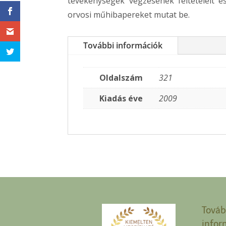
tevékenységek végzésének feltételeit é
orvosi műhibapereket mutat be.
További információk
Oldalszám
321
Kiadás éve
2009
Továb
infor