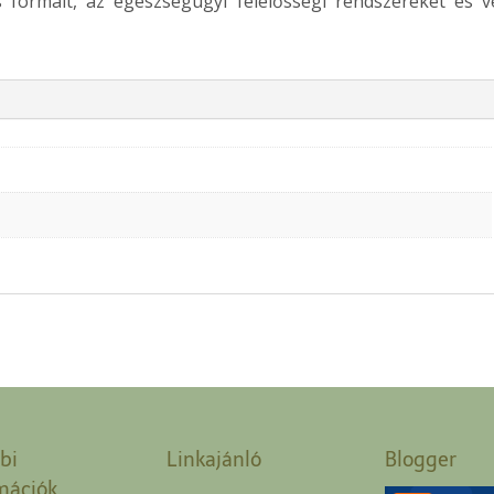
s formáit, az egészségügyi felelősségi rendszereket és v
bi
Linkajánló
Blogger
mációk