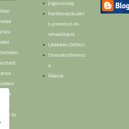
Jogorvoslap
lítási
Kardiovaszkulári
ételek
s prevenció és
rlási
rehabilitáció
édlet
Lélekben Otthon
kezelési
Orvosikonferenci
koztató
a
lános
Állások
rződési
ételek
delés
etése és
A
lás