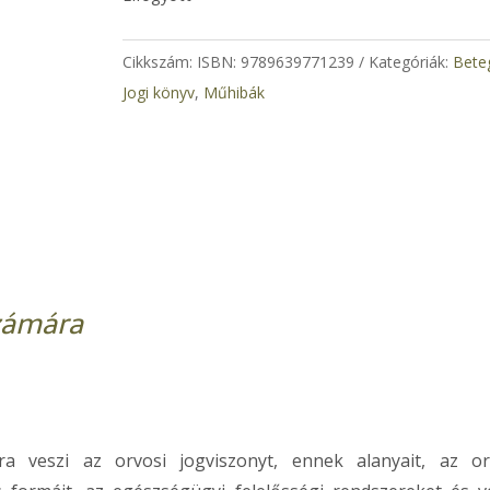
5.000 Ft.
4.000 Ft.
Cikkszám:
ISBN: 9789639771239
Kategóriák:
Bete
Jogi könyv
,
Műhibák
zámára
ra veszi az orvosi jogviszonyt, ennek alanyait, az or