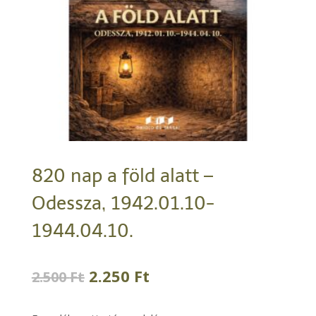
820 nap a föld alatt –
Odessza, 1942.01.10-
1944.04.10.
Original
Current
2.250
Ft
2.500
Ft
price
price
was:
is: