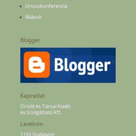
Orvosikonferencia
Állások
Blogger
Kapcsolat
Oriold és Társai Kiadó
és Szolgáltató Kft.
Levélcím
1155 Budapest