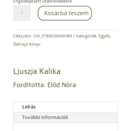
Engedélyezett utánrendelésre
2.500 Ft.
2.250 Ft.
820
Kosárba teszem
nap
a
föld
Cikkszám:
ORI_9789636690489
Kategóriák:
Egyéb
,
alatt
Életrajzi könyv
–
Odessza,
1942.01.10-
Ljuszja Kalika
1944.04.10.
mennyiség
Fordította: Előd Nóra
Leírás
További információk