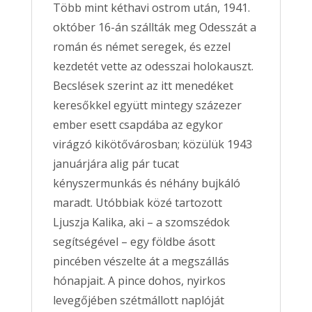
Több mint kéthavi ostrom után, 1941.
október 16-án szállták meg Odesszát a
román és német seregek, és ezzel
kezdetét vette az odesszai holokauszt.
Becslések szerint az itt menedéket
keresőkkel együtt mintegy százezer
ember esett csapdába az egykor
virágzó kikötővárosban; közülük 1943
januárjára alig pár tucat
kényszermunkás és néhány bujkáló
maradt. Utóbbiak közé tartozott
Ljuszja Kalika, aki – a szomszédok
segítségével – egy földbe ásott
pincében vészelte át a megszállás
hónapjait. A pince dohos, nyirkos
levegőjében szétmállott naplóját