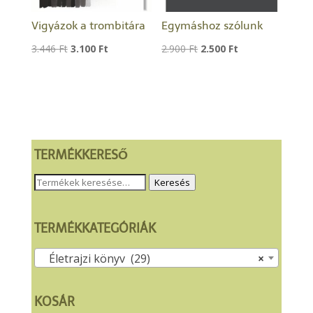
Vigyázok a trombitára
Egymáshoz szólunk
Original
Current
Original
Current
3.446
Ft
3.100
Ft
2.900
Ft
2.500
Ft
price
price
price
price
was:
is:
was:
is:
3.446 Ft.
3.100 Ft.
2.900 Ft.
2.500 Ft.
TERMÉKKERESŐ
Keresés
Keresés
a
következőre:
TERMÉKKATEGÓRIÁK
Életrajzi könyv (29)
×
KOSÁR