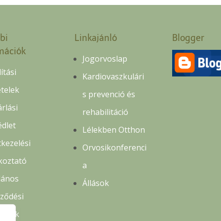
bi
Linkajánló
Blogger
mációk
Jogorvoslap
lítási
Kardiovaszkulári
ételek
s prevenció és
rlási
rehabilitáció
édlet
Lélekben Otthon
kezelési
Orvosikonferenci
koztató
a
lános
Állások
rződési
ételek