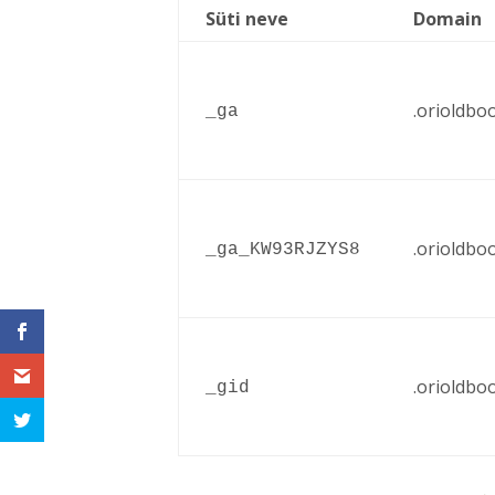
Süti neve
Domain
.orioldbo
_ga
.orioldbo
_ga_KW93RJZYS8
.orioldbo
_gid