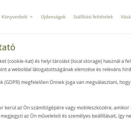
Könyvesbolt
Újdonságok
Szállítási feltételek
Vásá
tató
t (cookie-kat) és helyi tárolást (local storage) használ a f
mint a weboldal látogatottságának elemzése és releváns hir
ak (GDPR) megfelelően Önnek joga van megválasztani, hogy 
kkor kerül az Ön számítógépére vagy mobileszközére, amikor 
 megjegyzi az Ön műveleteit és személyes beállításait, így 