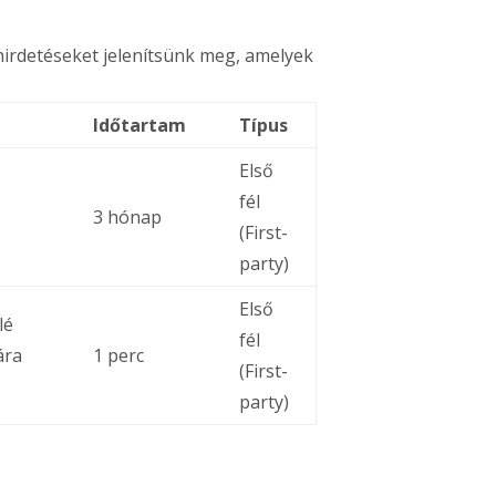
hirdetéseket jelenítsünk meg, amelyek
Időtartam
Típus
Első
fél
3 hónap
(First-
party)
Első
lé
fél
ára
1 perc
(First-
party)