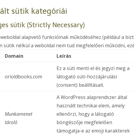
lt sütik kategóriái
es sütik (Strictly Necessary)
 a weboldal alapvető funkcióinak működéséhez (például a b
en sütik nélkül a weboldal nem tud megfelelően működni, ez
Domain
Leírás
Ez a süti menti el és jegyzi meg a
orioldbooks.com
látogató süti-hozzájárulási
(consent) beállításait.
A WordPress alaprendszer által
használt technikai elem, amely
Munkamenet
ellenőrzi, hogy a látogató
tároló
böngészője megfelelően
támogatja-e az emoji karakterek