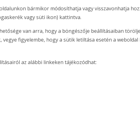
oldalunkon bármikor módosíthatja vagy visszavonhatja hoz
fogaskerék vagy süti ikon) kattintva.
hetősége van arra, hogy a böngészője beállításaiban törölje 
ük, vegye figyelembe, hogy a sütik letiltása esetén a webold
tásairól az alábbi linkeken tájékozódhat: