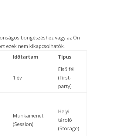
iztonságos böngészéshez vagy az Ön
ért ezek nem kikapcsolhatók.
Időtartam
Típus
Első fél
1 év
(First-
party)
Helyi
Munkamenet
tároló
(Session)
(Storage)