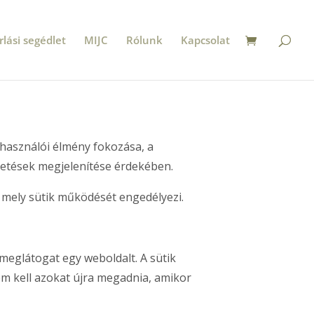
rlási segédlet
MIJC
Rólunk
Kapcsolat
elhasználói élmény fokozása, a
detések megjelenítése érdekében.
mely sütik működését engedélyezi.
meglátogat egy weboldalt. A sütik
nem kell azokat újra megadnia, amikor