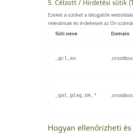
5. Célzott / Hirdetési sütik 
Ezeket a sütiket a látogatók webolda
relevánsak és érdekesek az Ön számá
Süti neve
Domain
.orioldbo
_gcl_au
.orioldbo
_gat_gtag_UA_*
Hogyan ellenőrizheti és 