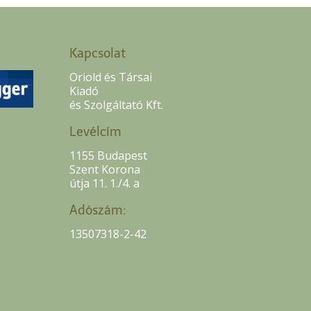
Kapcsolat
Oriold és Társai
Kiadó
és Szolgáltató Kft.
Levélcím
1155 Budapest
Szent Korona
útja 11. 1./4. a
Adószám:
13507318-2-42