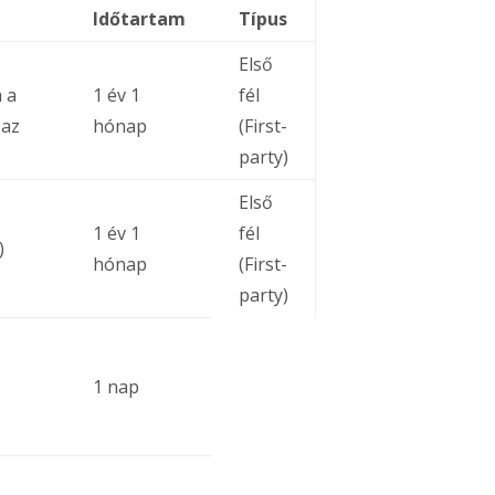
Időtartam
Típus
Első
 a
1 év 1
fél
 az
hónap
(First-
party)
Első
1 év 1
fél
)
hónap
(First-
party)
1 nap