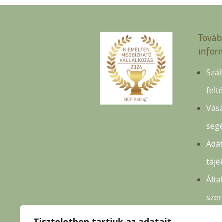
Továb
infor
Szál
felt
Vásá
seg
Adat
tájé
Álta
sze
felt
Tiszteletben tartjuk az adatait