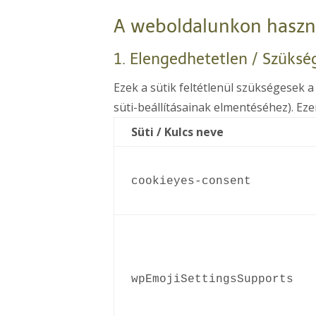
A weboldalunkon haszná
1. Elengedhetetlen / Szükség
Ezek a sütik feltétlenül szükségesek
süti-beállításainak elmentéséhez). Ez
Süti / Kulcs neve
cookieyes-consent
wpEmojiSettingsSupports